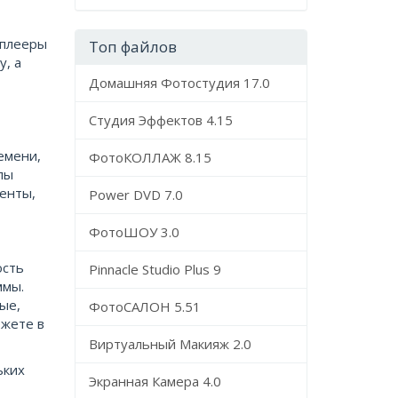
 плееры
Топ файлов
у, а
Домашняя Фотостудия 17.0
Студия Эффектов 4.15
емени,
ФотоКОЛЛАЖ 8.15
пы
менты,
Power DVD 7.0
ФотоШОУ 3.0
ость
Pinnacle Studio Plus 9
ммы.
ые,
ФотоСАЛОН 5.51
ожете в
Виртуальный Макияж 2.0
ьких
Экранная Камера 4.0