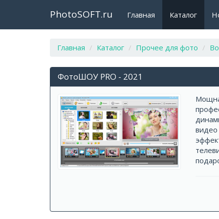
PhotoSOFT.ru
Главная
Каталог
Н
Главная
Каталог
Прочее для фото
Во
ФотоШОУ PRO - 2021
Мощна
профе
динам
видео 
эффект
телев
подаро