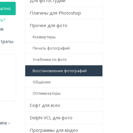
Для фотостудий
латно
Плагины для Photoshop
ть?
Прочее для фото
ов
Конвертеры
утраты
Печать фотографий
Учебники по фото
Восстановление фотографий
0
Общение
Оптимизаторы
Софт для всех
Delphi VCL для фото
апа –
Программы для видео