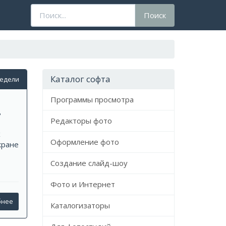
Поисковый
Поиск
запрос
Каталог софта
недели
Программы просмотра
ь
Редакторы фото
х
Оформление фото
кране
Создание слайд-шоу
Фото и Интернет
бнее
Каталогизаторы