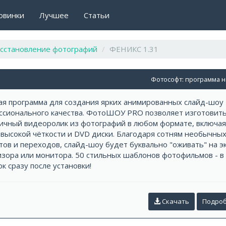
овинки
Лучшее
Статьи
сстановление фотографий
ФЕНИКС 1.31
Фотософт: программа 
я программа для создания ярких анимированных слайд-шоу
ссионального качества. ФотоШОУ PRO позволяет изготовит
ичный видеоролик из фотографий в любом формате, включая
высокой чёткости и DVD диски. Благодаря сотням необычны
ов и переходов, слайд-шоу будет буквально "оживать" на э
изора или монитора. 50 стильных шаблонов фотофильмов - в
к сразу после установки!
Скачать
Подро