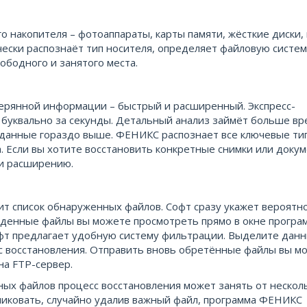
 накопителя – фотоаппараты, карты памяти, жёсткие диски,
ески распознаёт тип носителя, определяет файловую систем
ободного и занятого места.
ерянной информации – быстрый и расширенный. Экспресс-
буквально за секунды. Детальный анализ займёт больше вр
е данные гораздо выше. ФЕНИКС распознает все ключевые ти
а. Если вы хотите восстановить конкретные снимки или доку
 и расширению.
ит список обнаруженных файлов. Софт сразу укажет вероятн
йденные файлы вы можете просмотреть прямо в окне програ
фт предлагает удобную систему фильтрации. Выделите данн
с восстановления. Отправить вновь обретённые файлы вы м
на FTP-сервер.
ных файлов процесс восстановления может занять от нескол
никовать, случайно удалив важный файл, программа ФЕНИКС