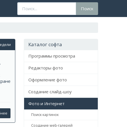
Поисковый
Поиск
запрос
Каталог софта
недели
Программы просмотра
ь
Редакторы фото
х
Оформление фото
кране
Создание слайд-шоу
Фото и Интернет
бнее
Поиск картинок
Создание web-галерей