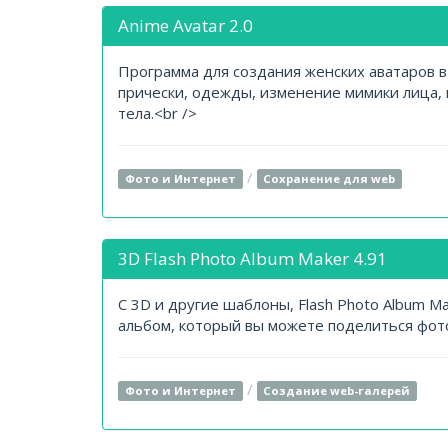
Anime Avatar 2.0
Программа для создания женских аватаров в
прически, одежды, изменение мимики лица, 
тела.<br />
/
Фото и Интернет
Сохранение для web
3D Flash Photo Album Maker 4.91
С 3D и другие шаблоны, Flash Photo Album M
альбом, который вы можете поделиться фото
/
Фото и Интернет
Создание web-галерей