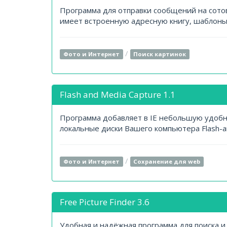
Программа для отправки сообщений на сото
имеет встроенную адресную книгу, шаблоны
/
Фото и Интернет
Поиск картинок
Flash and Media Capture 1.1
Программа добавляет в IE небольшую удобн
локальные диски Вашего компьютера Flash-а
/
Фото и Интернет
Сохранение для web
Free Picture Finder 3.6
Удобная и надёжная программа для поиска и 