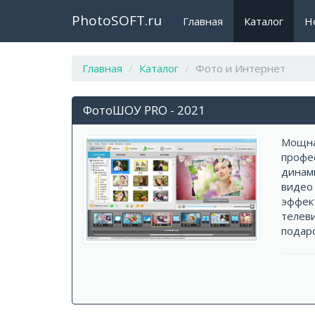
PhotoSOFT.ru
Главная
Каталог
Н
Главная
Каталог
Фото и Интернет
ФотоШОУ PRO - 2021
Мощна
профе
динам
видео 
эффект
телев
подаро