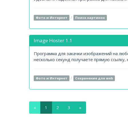
/
Фото и Интернет
Поиск картинок
Image Hoster 1.1
Программа для закачки изображений на любо
несколько секунд получаете прямую ссылку, 
/
Фото и Интернет
Сохранение для web
«
1
2
3
»