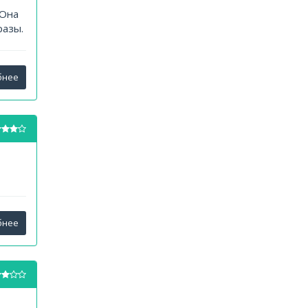
 Она
разы.
бнее
бнее