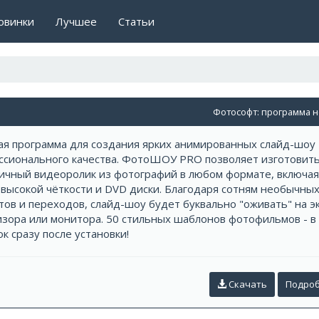
овинки
Лучшее
Статьи
Фотософт: программа 
я программа для создания ярких анимированных слайд-шоу
ссионального качества. ФотоШОУ PRO позволяет изготовит
ичный видеоролик из фотографий в любом формате, включая
высокой чёткости и DVD диски. Благодаря сотням необычны
ов и переходов, слайд-шоу будет буквально "оживать" на э
изора или монитора. 50 стильных шаблонов фотофильмов - в
к сразу после установки!
Скачать
Подро