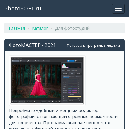
PhotoSOFT.ru
Откр
закр
мен
Главная
Каталог
Для фотостудий
ФотоМАСТЕР - 2021
Фотософт: программа недели
Попробуйте удобный и мощный редактор
фотографий, открывающий огромные возможности
для творчества. Программа включает множество
уникальных функций: моментальная ретушь