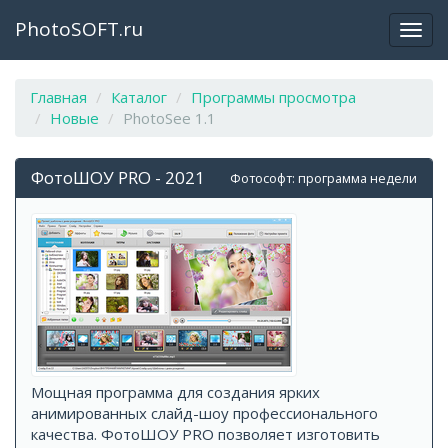
PhotoSOFT.ru
Откр
закр
мен
Главная
Каталог
Программы просмотра
Новые
PhotoSee 1.1
ФотоШОУ PRO - 2021
Фотософт: программа недели
Мощная программа для создания ярких
анимированных слайд-шоу профессионального
качества. ФотоШОУ PRO позволяет изготовить