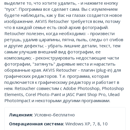
выделите то, что хотите удалить, - и нажмите кнопку
"пуск". Программа все сделает сама. Вы с изумлением
будете наблюдать, как у Вас на глазах создается новое
изображение. AKVIS Retoucher требуется всем, потому
что в каждой семье есть свой архив фотографий.
Retoucher полезен, когда необходимо: - произвести
ретушь, удалив царапины, пятна, пыль, следы от сгибов
и другие дефекты; - убрать лишние детали, текст, тем
самым улучшив внешний вид фотографии, ее
композицию; - реконструировать недостающие части
фотографии, "затянуть" дырявые места и нарастить
оборванные края. AKVIS Retoucher - плагин (plug-in) для
графических редакторов. Т.е. программа, которая
подключается к графическому редактору и работает в
нем. Retoucher совместим с Adobe Photoshop, Photoshop
Elements, Corel Photo-Paint и JASC Paint Shop Pro, Ulead
PhotoImpact и некоторыми другими программами.
Лицензия:
Условно-бесплатно
Операционная система:
Windows XP, 7, 8, 10