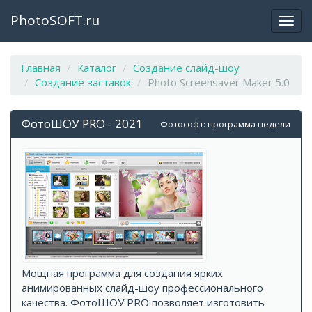
PhotoSOFT.ru
Откр
закр
мен
Главная
Каталог
Создание слайд-шоу
Создание заставок
Photo Screensaver Maker 5.0
ФотоШОУ PRO - 2021
Фотософт: программа недели
Мощная программа для создания ярких
анимированных слайд-шоу профессионального
качества. ФотоШОУ PRO позволяет изготовить