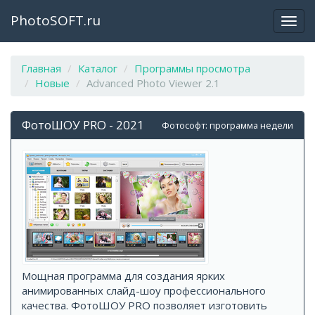
PhotoSOFT.ru
Откр
закр
мен
Главная
Каталог
Программы просмотра
Новые
Advanced Photo Viewer 2.1
ФотоШОУ PRO - 2021
Фотософт: программа недели
Мощная программа для создания ярких
анимированных слайд-шоу профессионального
качества. ФотоШОУ PRO позволяет изготовить