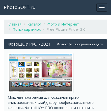
PhotoSOFT.ru
Откр
закр
мен
Главная
Каталог
Фото и Интернет
Поиск картинок
Free Picture Finder 3.6
ФотоШОУ PRO - 2021
Фотософт: программа недели
Мощная программа для создания ярких
анимированных слайд-шоу профессионального
качества. ФотоШОУ PRO позволяет изготовить