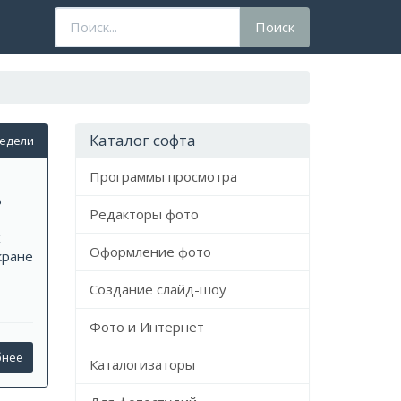
Поисковый
Поиск
запрос
Каталог софта
недели
Программы просмотра
ь
Редакторы фото
х
Оформление фото
кране
Создание слайд-шоу
Фото и Интернет
бнее
Каталогизаторы