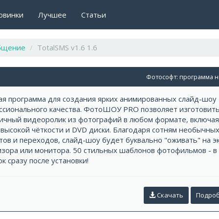
овинки
Лучшее
Статьи
бщение
TotalSMS v1.6 1.6
Фотософт: программа 
я программа для создания ярких анимированных слайд-шоу
ссионального качества. ФотоШОУ PRO позволяет изготовит
ичный видеоролик из фотографий в любом формате, включая
высокой чёткости и DVD диски. Благодаря сотням необычны
ов и переходов, слайд-шоу будет буквально "оживать" на э
изора или монитора. 50 стильных шаблонов фотофильмов - в
к сразу после установки!
Скачать
Подро