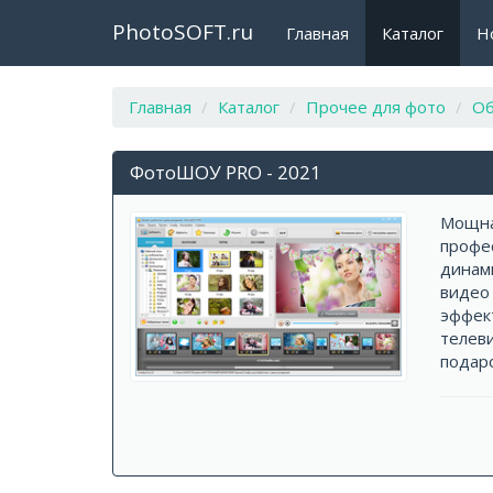
PhotoSOFT.ru
Главная
Каталог
Н
Главная
Каталог
Прочее для фото
О
ФотоШОУ PRO - 2021
Мощна
профе
динам
видео 
эффект
телев
подаро