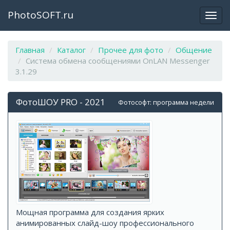
PhotoSOFT.ru
Откр
закр
мен
Главная
Каталог
Прочее для фото
Общение
Система обмена сообщениями OnLAN Messenger
3.1.29
ФотоШОУ PRO - 2021
Фотософт: программа недели
Мощная программа для создания ярких
анимированных слайд-шоу профессионального