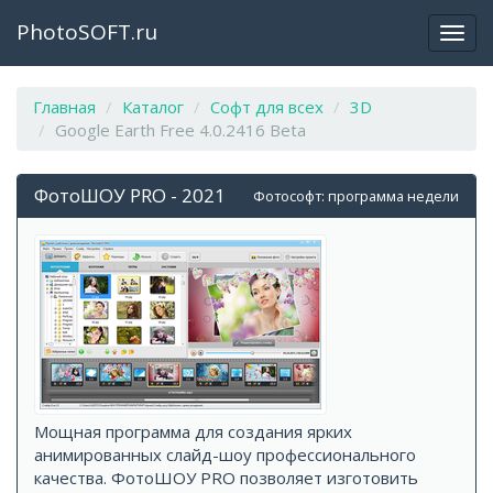
PhotoSOFT.ru
Откр
закр
мен
Главная
Каталог
Софт для всех
3D
Google Earth Free 4.0.2416 Beta
ФотоШОУ PRO - 2021
Фотософт: программа недели
Мощная программа для создания ярких
анимированных слайд-шоу профессионального
качества. ФотоШОУ PRO позволяет изготовить