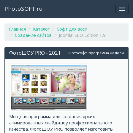
PhotoSOFT.ru
Откр
закр
мен
Главная
Каталог
Софт для всех
Создание сайтов
Joomla! SEO Edition 1.9
ФотоШОУ PRO - 2021
Фотософт: программа недели
Мощная программа для создания ярких
анимированных слайд-шоу профессионального
качества. ФотоШОУ PRO позволяет изготовить