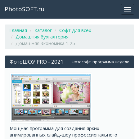
PhotoSOFT.ru
Откр
закр
мен
Главная
Каталог
Софт для всех
Домашняя бухгалтерия
Домашняя Экономика 1.25
ФотоШОУ PRO - 2021
Фотософт: программа недели
Мощная программа для создания ярких
анимированных слайд-шоу профессионального