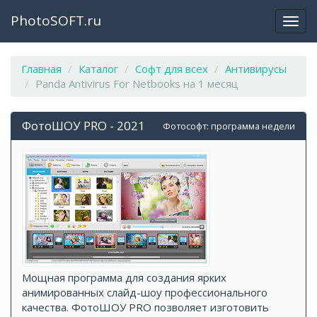
PhotoSOFT.ru
Откр
закр
мен
Главная
Каталог
Софт для всех
Антивирусы
Panda Antivirus For Netbooks на 1 месяц
ФотоШОУ PRO - 2021
Фотософт: программа недели
Мощная программа для создания ярких
анимированных слайд-шоу профессионального
качества. ФотоШОУ PRO позволяет изготовить