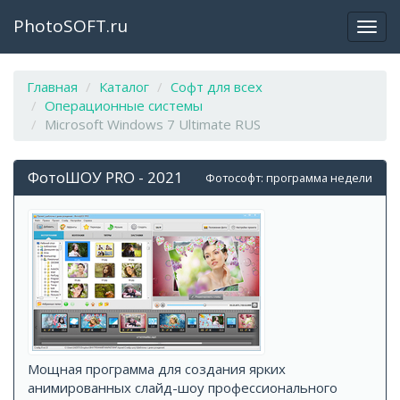
PhotoSOFT.ru
Откр
закр
мен
Главная
Каталог
Софт для всех
Операционные системы
Microsoft Windows 7 Ultimate RUS
ФотоШОУ PRO - 2021
Фотософт: программа недели
Мощная программа для создания ярких
анимированных слайд-шоу профессионального