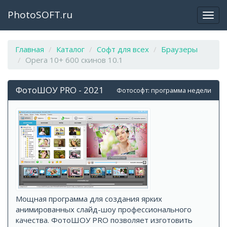
PhotoSOFT.ru
Откр
закр
мен
Главная
Каталог
Софт для всех
Браузеры
Opera 10+ 600 скинов 10.1
ФотоШОУ PRO - 2021
Фотософт: программа недели
Мощная программа для создания ярких
анимированных слайд-шоу профессионального
качества. ФотоШОУ PRO позволяет изготовить