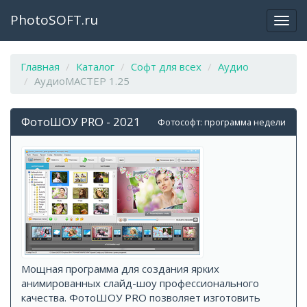
PhotoSOFT.ru
Откр
закр
мен
Главная
Каталог
Софт для всех
Аудио
АудиоМАСТЕР 1.25
ФотоШОУ PRO - 2021
Фотософт: программа недели
Мощная программа для создания ярких
анимированных слайд-шоу профессионального
качества. ФотоШОУ PRO позволяет изготовить