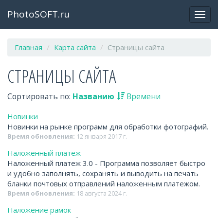
PhotoSOFT.ru
Откр
закр
мен
Главная
Карта сайта
Страницы сайта
СТРАНИЦЫ САЙТА
Сортировать по:
Названию
Времени
Новинки
Новинки на рынке программ для обработки фотографий.
Время обновления:
12 января 2017 г.
Наложенный платеж
Наложенный платеж 3.0 - Программа позволяет быстро
и удобно заполнять, сохранять и выводить на печать
бланки почтовых отправлений наложенным платежом.
Время обновления:
18 августа 2024 г.
Наложение рамок