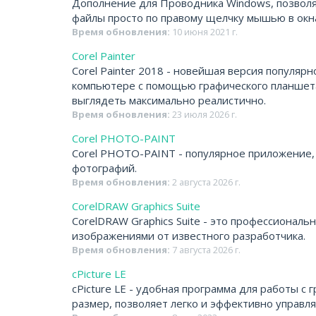
Дополнение для Проводника Windows, позволя
файлы просто по правому щелчку мышью в окна
Время обновления:
10 июня 2021 г.
Corel Painter
Corel Painter 2018 - новейшая версия популяр
компьютере с помощью графического планшета.
выглядеть максимально реалистично.
Время обновления:
23 июля 2026 г.
Corel PHOTO-PAINT
Corel PHOTO-PAINT - популярное приложение,
фотографий.
Время обновления:
2 августа 2026 г.
CorelDRAW Graphics Suite
CorelDRAW Graphics Suite - это профессионал
изображениями от известного разработчика.
Время обновления:
7 августа 2026 г.
cPicture LE
cPicture LE - удобная программа для работы с
размер, позволяет легко и эффективно управля