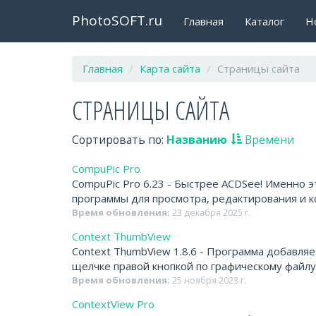
PhotoSOFT.ru
Главная
Каталог
Н
Главная
Карта сайта
Страницы сайта
СТРАНИЦЫ САЙТА
Сортировать по:
Названию
Времени
CompuPic Pro
CompuPic Pro 6.23 - Быстрее ACDSee! Именно 
программы для просмотра, редактирования и ко
Время обновления:
23 декабря 2025 г.
Context ThumbView
Context ThumbView 1.8.6 - Программа добавля
щелчке правой кнопкой по графическому файлу
Время обновления:
25 ноября 2023 г.
ContextView Pro