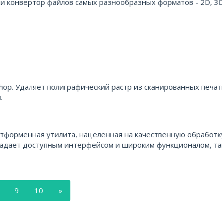
 и конвертор файлов самых разнообразных форматов - 2D, 3
oshop. Удаляет полиграфический растр из сканированных печа
.
сплатформенная утилита, нацеленная на качественную обработк
бладает доступным интерфейсом и широким функционалом, та
9
10
»