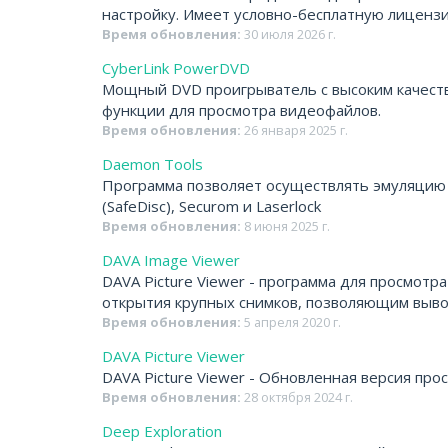
настройку. Имеет условно-бесплатную лиценз
Время обновления:
30 июля 2026 г.
CyberLink PowerDVD
Мощный DVD проигрыватель с высоким качест
функции для просмотра видеофайлов.
Время обновления:
26 января 2025 г.
Daemon Tools
Программа позволяет осуществлять эмуляцию к
(SafeDisc), Securom и Laserlock
Время обновления:
8 июня 2025 г.
DAVA Image Viewer
DAVA Picture Viewer - программа для просмо
открытия крупных снимков, позволяющим вывод
Время обновления:
5 апреля 2020 г.
DAVA Picture Viewer
DAVA Picture Viewer - Обновленная версия про
Время обновления:
28 октября 2024 г.
Deep Exploration