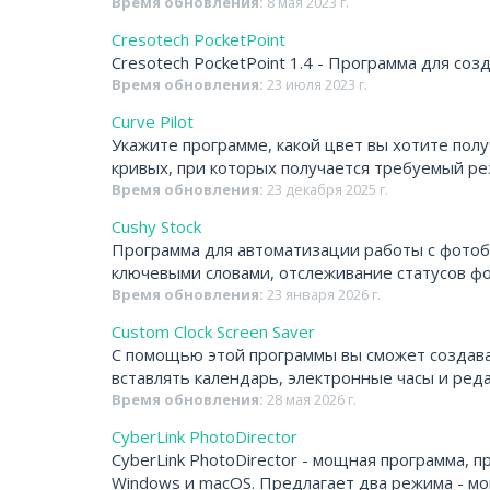
Время обновления:
8 мая 2023 г.
Cresotech PocketPoint
Cresotech PocketPoint 1.4 - Программа для со
Время обновления:
23 июля 2023 г.
Curve Pilot
Укажите программе, какой цвет вы хотите пол
кривых, при которых получается требуемый ре
Время обновления:
23 декабря 2025 г.
Cushy Stock
Программа для автоматизации работы с фотоба
ключевыми словами, отслеживание статусов фо
Время обновления:
23 января 2026 г.
Custom Clock Screen Saver
С помощью этой программы вы сможет создава
вставлять календарь, электронные часы и реда
Время обновления:
28 мая 2026 г.
CyberLink PhotoDirector
CyberLink PhotoDirector - мощная программа, 
Windows и macOS. Предлагает два режима - 