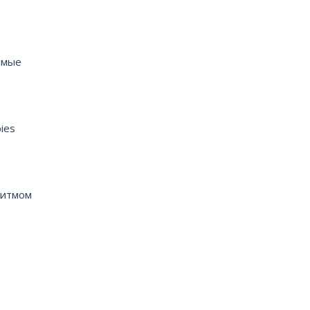
имые
ies
ритмом