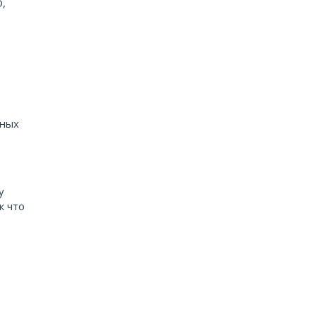
D,
тных
у
к что